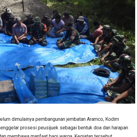
elum dimulainya pembangunan jembatan Aramco, Kodim
ggelar prosesi peusijuek sebagai bentuk doa dan harapan
 dan membawa manfaat bagi warga. Kegiatan tersebut