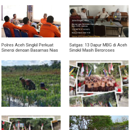
Penuhi Standar Higiene
BKPSDM: Diawali Evaluasi
Kinerja
Polres Aceh Singkil Perkuat
Satgas: 13 Dapur MBG di Aceh
Sinergi dengan Basarnas Nias
Singkil Masih Berproses
Lengkapi Persyaratan SLHS
Pendampingan Babinsa
Jembatan Garuda Rampung,