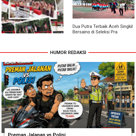
Dorong Petani Tingkatkan Hasil
Akses Warga Teladan Baru–
Tanaman Cabai
Kuala Kepeng Kini Semakin
Lancar
Dua Putra Terbaik Aceh Singkil
Bersaing di Seleksi Pra
POPNAS 2027 Tahap II
HUMOR REDAKSI
Jembatan Garuda Rampung,
Warga Teladan Baru Kini
Nikmati Akses Lebih Lancar
Preman Jalanan vs Polisi