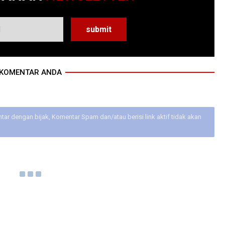
KOMENTAR ANDA
ar dengan bijak, Komentar Spam dan/atau berisi link aktif tidak akan