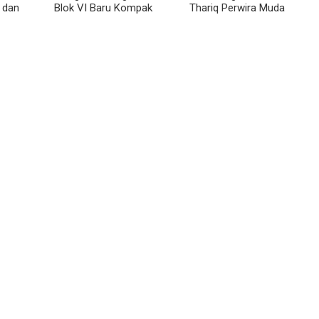
, dan
Blok VI Baru Kompak
Thariq Perwira Muda
Sambut HUT Ke-81 RI
Ritonga Lulus Akmil
2026