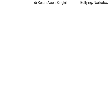
di Kejari Aceh Singkil
Bullying, Narkoba
Balap Liar