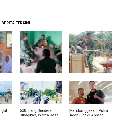
BERITA TERKINI
Babinsa dan
Cuaca Tak Jadi
arakter
Bhabinkamtibmas Ajak
Penghalang,
isme
Warga Semarakkan HUT
Pengecoran Kepala
RI ke-81 dengan
Jembatan Garuda dan
Kibarkan Merah Putih
Pengacian Terus
Dikebut
gkil
600 Tiang Bendera
Membanggakan! Putra
Dibagikan, Warga Desa
Aceh Singkil Ahmad