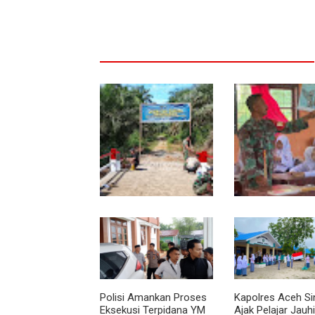
Kodim 0118 Tancap Gas
Melalui Wasbang,
Rampungkan Finishing
Babinsa Bentuk K
Jembatan Garuda
dan Jiwa Patriot
Pelajar
Polisi Amankan Proses
Kapolres Aceh Sin
Eksekusi Terpidana YM
Ajak Pelajar Jauhi