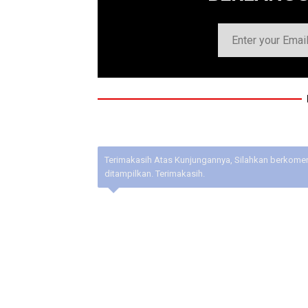
Terimakasih Atas Kunjungannya, Silahkan berkoment
ditampilkan. Terimakasih.