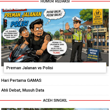
HUMOR REDAKSI
Babinsa dan Bhabinkamtibmas
Cuaca Tak Jadi Penghalang,
Ajak Warga Semarakkan HUT
Pengecoran Kepala Jembatan
RI ke-81 dengan Kibarkan
Garuda dan Pengacian Terus
Merah Putih
Dikebut
Preman Jalanan vs Polisi
Hari Pertama GAMAS
Ahli Debat, Musuh Data
ACEH SINGKIL