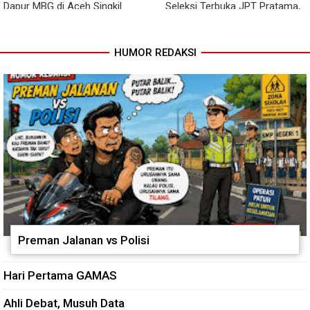
Dapur MBG di Aceh Singkil
Seleksi Terbuka JPT Pratama,
Penuhi Standar Higiene
BKPSDM: Diawali Evaluasi
Kinerja
HUMOR REDAKSI
Preman Jalanan vs Polisi
Hari Pertama GAMAS
Ahli Debat, Musuh Data