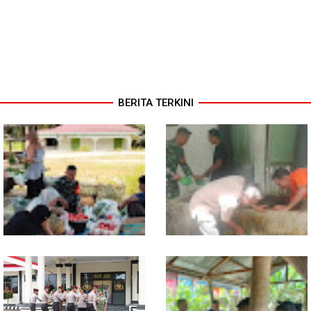
BERITA TERKINI
Babinsa Turun ke Pasar, Harga
Semangat Gotong Royong,
dan Ketersediaan Sembako
Babinsa dan Warga Bersihkan
Dipantau
Penampungan Air Masjid