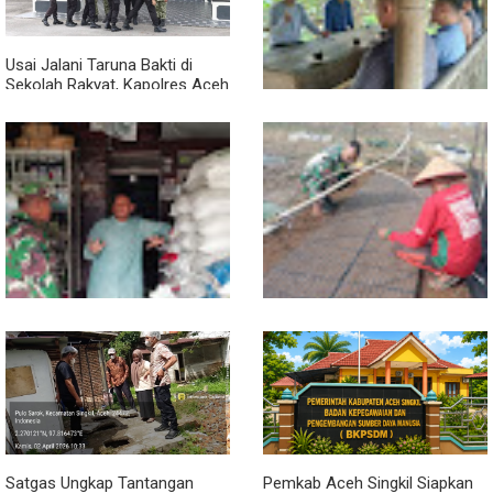
Usai Jalani Taruna Bakti di
Sekolah Rakyat, Kapolres Aceh
Singkil Titip Pesan Ini ke Calon
Perwira Polri
Sambil Ngopi, Plh. Pasiter
Kodim 0118/Subulussalam
Beri Motivasi Pemuda Calon
Peserta Seleksi Komcad
Lewat Komsos, Babinsa
Dari Bibit Jadi Harapan,
Rundeng Pantau Stok dan
Babinsa Dampingi Warga
Harga Pupuk
Kembangkan Semangka
Satgas Ungkap Tantangan
Pemkab Aceh Singkil Siapkan