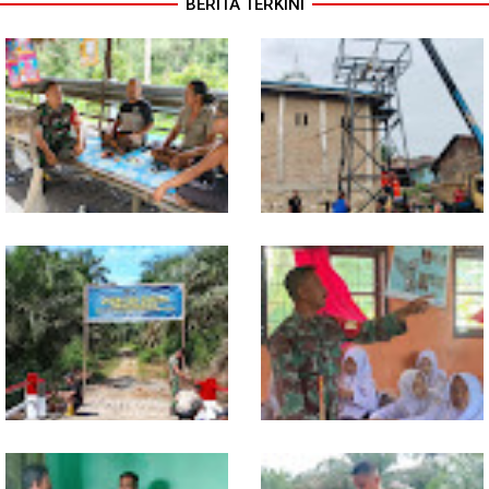
BERITA TERKINI
Lewat Komsos di Warung
Progres TNI AD Manunggal Air
Kopi, Babinsa Bangun Sinergi
Dikebut, Babinsa dan Warga
dan Kekompakan Warga
Dirikan Tower Polytank di
Belegen Mulia