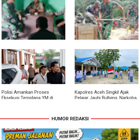
Kodim 0118 Tancap Gas
Melalui Wasbang, Babinsa
Rampungkan Finishing
Bentuk Karakter dan Jiwa
Jembatan Garuda
Patriotisme Pelajar
Babinsa dan Bhabinkamtibmas
Cuaca Tak Jadi Penghalang,
Ajak Warga Semarakkan HUT
Pengecoran Kepala Jembatan
RI ke-81 dengan Kibarkan
Garuda dan Pengacian Terus
Merah Putih
Dikebut
Polisi Amankan Proses
Kapolres Aceh Singkil Ajak
Eksekusi Terpidana YM di
Pelajar Jauhi Bullying, Narkoba,
Kejari Aceh Singkil
dan Balap Liar
HUMOR REDAKSI