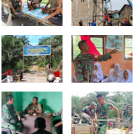
Lewat Komsos di Warung
Progres TNI AD Manunggal Air
Kopi, Babinsa Bangun Sinergi
Dikebut, Babinsa dan Warga
dan Kekompakan Warga
Dirikan Tower Polytank di
Belegen Mulia
Kodim 0118 Tancap Gas
Melalui Wasbang, Babinsa
Rampungkan Finishing
Bentuk Karakter dan Jiwa
Jembatan Garuda
Patriotisme Pelajar