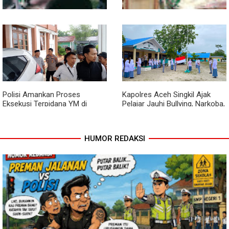
Babinsa dan Bhabinkamtibmas
Cuaca Tak Jadi Penghalang,
Ajak Warga Semarakkan HUT
Pengecoran Kepala Jembatan
RI ke-81 dengan Kibarkan
Garuda dan Pengacian Terus
Merah Putih
Dikebut
Polisi Amankan Proses
Kapolres Aceh Singkil Ajak
Eksekusi Terpidana YM di
Pelajar Jauhi Bullying, Narkoba,
Kejari Aceh Singkil
dan Balap Liar
HUMOR REDAKSI